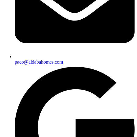
paco@aldabahomes.com