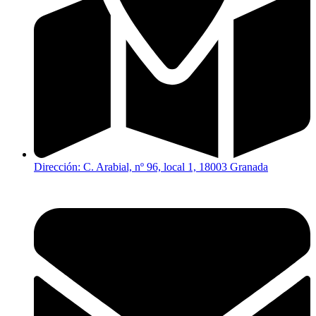
Dirección: C. Arabial, nº 96, local 1, 18003 Granada