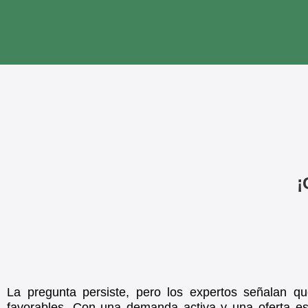
¡
La pregunta persiste, pero los expertos señalan q
favorables. Con una demanda activa y una oferta e